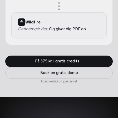
Wildfire
Gennemgår det.
Og giver dig PDF’en.
Få 375 kr. i gratis credits
→
Book en gratis demo
Intet kreditkort påkrævet