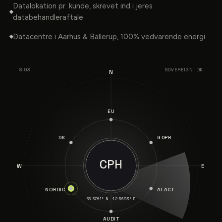
Datalokation pr. kunde, skrevet ind i jeres
databehandleraftale
Datacentre i Aarhus & Ballerup, 100% vedvarende energi
S-03
SOVEREIGN · DK
N
EU
DK
GDPR
CPH
W
E
NORDIC
AI ACT
55.6761° N · 12.5683° E
AUDIT