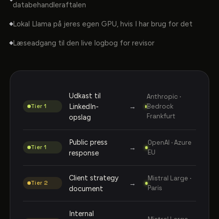
databehandleraftalen
Lokal Llama på jeres egen GPU, hvis I har brug for det
Læseadgang til den live logbog for revisor
Udkast til
Anthropic ·
LinkedIn-
→
Bedrock
Tier 1
Frankfurt
opslag
Public press
OpenAI · Azure
→
Tier 1
EU
response
Client strategy
Mistral Large ·
→
Tier 2
Paris
document
Internal