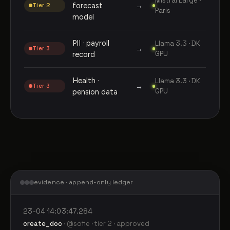
Mistral Large ·
forecast
→
Tier 2
Paris
model
PII · payroll
Llama 3.3 · DK
→
Tier 3
GPU
record
Health ·
Llama 3.3 · DK
→
Tier 3
GPU
pension data
evidence · append-only ledger
23-04 14:03:47.284
create_doc
· @sofie · tier 2 · approved