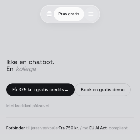
Prøv gratis
Ikke
en
chatbot.
En
kollega
Få 375 kr. i gratis credits
→
Book en gratis demo
Intet kreditkort påkrævet
Forbinder
til jeres værktøjer
Fra 750 kr.
/ md.
EU AI Act
-compliant