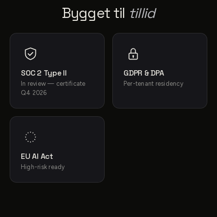
Bygget til
tillid
SOC 2 Type II
GDPR & DPA
In review — certificate
Per-tenant residency
Q4 2026
EU AI Act
High-risk ready