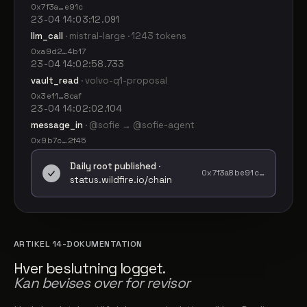
0x7f3a…e91c
23-04 14:03:12.091
llm_call
· mistral-large · 1243 tokens
0xa9d2…4b17
23-04 14:02:58.733
vault_read
· volvo-q1-proposal
0x3e11…8caf
23-04 14:02:02.104
message_in
· @sofie → @sofie-agent
0x9b7c…2f45
Daily root published
·
0x7f3a8be91c…
status.wildfire.io/chain
ARTIKEL 14-DOKUMENTATION
Hver beslutning logget.
Kan bevises over for revisor