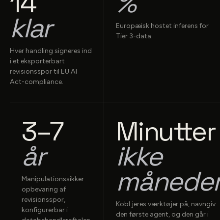
14
%
klar
Europæisk hostet inferens for
Tier 3-data.
Hver handling signeres ind
i et eksporterbart
revisionsspor til EU AI
Act-compliance.
3–7
Minutter
år
ikke
månede
Manipulationssikker
opbevaring af
revisionsspor,
Kobl jeres værktøjer på, navngiv
konfigurerbar i
den første agent, og den går i