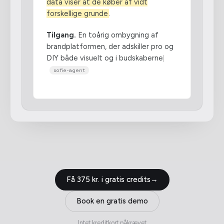
data viser at de køber af vidt
forskellige grunde
.
Tilgang.
En toårig ombygning af
brandplatformen, der adskiller pro og
DIY både visuelt og i budskaberne
sofie-agent
Få 375 kr. i gratis credits
→
Book en gratis demo
Intet kreditkort påkrævet